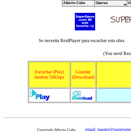
Alberto Cobo
Operas
O
Se necesita RealPlayer para escuchar esta obra
(You need RealP
Escuchar (Play)
Guardar
modem 56Kbps
(Download)
email: master@superope
Copyright Alberto Cobo