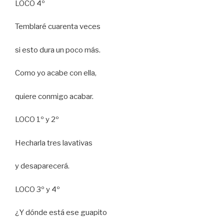
LOCO 4º
Temblaré cuarenta veces
si esto dura un poco más.
Como yo acabe con ella,
quiere conmigo acabar.
LOCO 1º y 2º
Hecharla tres lavativas
y desaparecerá.
LOCO 3º y 4º
¿Y dónde está ese guapito