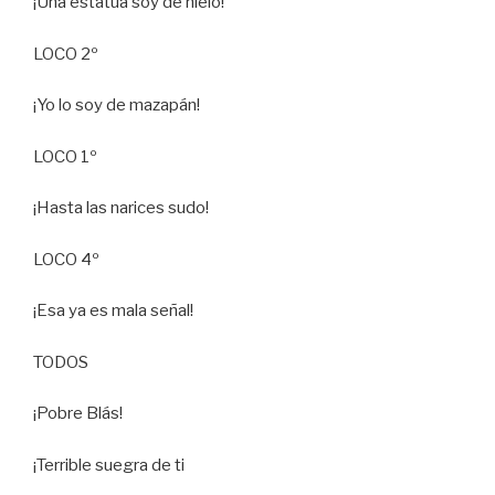
¡Una estatua soy de hielo!
LOCO 2º
¡Yo lo soy de mazapán!
LOCO 1º
¡Hasta las narices sudo!
LOCO 4º
¡Esa ya es mala señal!
TODOS
¡Pobre Blás!
¡Terrible suegra de ti