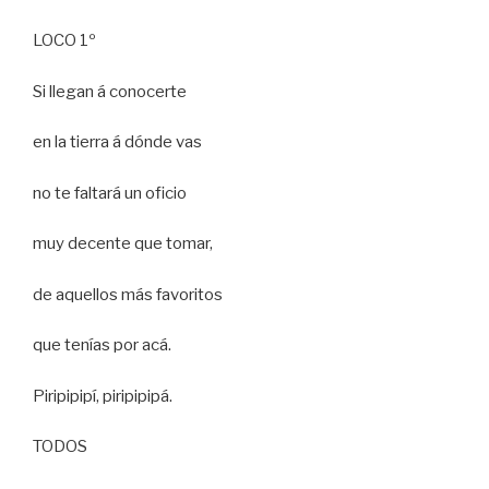
LOCO 1º
Si llegan á conocerte
en la tierra á dónde vas
no te faltará un oficio
muy decente que tomar,
de aquellos más favoritos
que tenías por acá.
Piripipipí, piripipipá.
TODOS