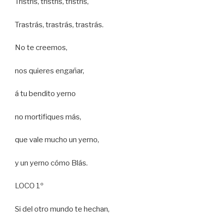
Tristrís, tristrís, tristrís,
Trastrás, trastrás, trastrás.
No te creemos,
nos quieres engañar,
á tu bendito yerno
no mortifiques más,
que vale mucho un yerno,
y un yerno cómo Blás.
LOCO 1º
Si del otro mundo te hechan,