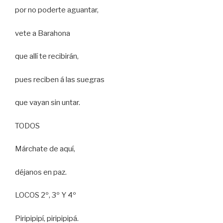
por no poderte aguantar,
vete a Barahona
que allí te recibirán,
pues reciben á las suegras
que vayan sin untar.
TODOS
Márchate de aquí,
déjanos en paz.
LOCOS 2º, 3º Y 4º
Piripipipí, piripipipá.