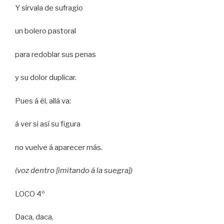
Y sírvala de sufragio
un bolero pastoral
para redoblar sus penas
y su dolor duplicar.
Pues á él, allá va:
á ver si así su figura
no vuelve á aparecer más.
(voz dentro [imitando á la suegra])
LOCO 4º
Daca, daca,