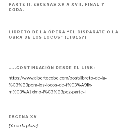
PARTE II. ESCENAS XV A XVII, FINAL Y
CODA.
LIBRETO DE LA ÓPERA “EL DISPARATE O LA
OBRA DE LOS LOCOS” (¿1815?)
…..CONTINUACIÓN DESDE EL LINK:
https://www.albertocobo.com/post/libreto-de-la-
%C3%B3pera-los-locos-de-f%C3%A9lix-
m%C3%A1ximo-l%C3%B3pez-parte-i
ESCENA XV
[Ya en la plaza]