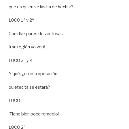
que es quien se las ha de hechar?
LOCO 1º y 2º
Con diez pares de ventosas
á su región volverá.
LOCO 3º y 4º
Y qué, ¿en esa operación
quietecita se estará?
LOCO 1º
¡Tiene bien poco remedio!
LOCO 2º