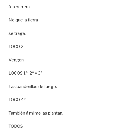
á la barrera.
No que la tierra
se traga.
LOCO 2º
Vengan.
LOCOS 1º, 2º y 3º
Las banderillas de fuego.
LOCO 4º
También á mi me las plantan.
TODOS