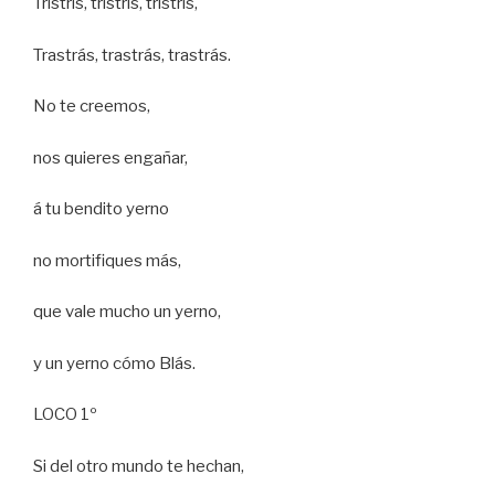
Tristrís, tristrís, tristrís,
Trastrás, trastrás, trastrás.
No te creemos,
nos quieres engañar,
á tu bendito yerno
no mortifiques más,
que vale mucho un yerno,
y un yerno cómo Blás.
LOCO 1º
Si del otro mundo te hechan,