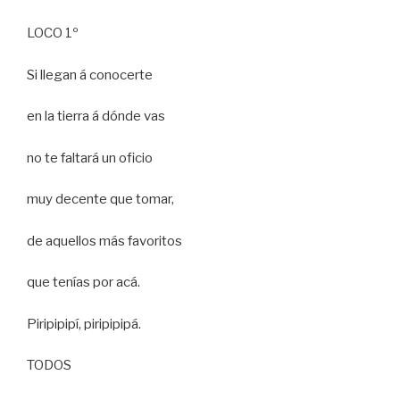
LOCO 1º
Si llegan á conocerte
en la tierra á dónde vas
no te faltará un oficio
muy decente que tomar,
de aquellos más favoritos
que tenías por acá.
Piripipipí, piripipipá.
TODOS