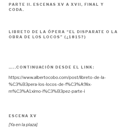
PARTE II. ESCENAS XV A XVII, FINAL Y
CODA.
LIBRETO DE LA ÓPERA “EL DISPARATE O LA
OBRA DE LOS LOCOS” (¿1815?)
…..CONTINUACIÓN DESDE EL LINK:
https://www.albertocobo.com/post/libreto-de-la-
%C3%B3pera-los-locos-de-f%C3%A9lix-
m%C3%A1ximo-l%C3%B3pez-parte-i
ESCENA XV
[Ya en la plaza]