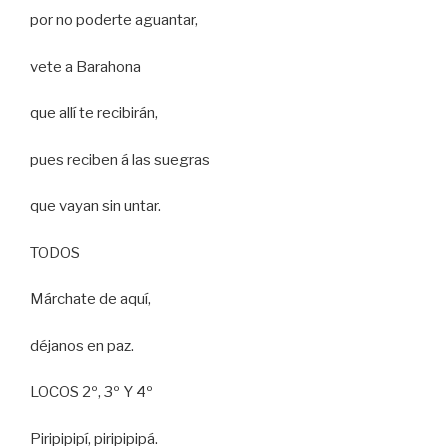
por no poderte aguantar,
vete a Barahona
que allí te recibirán,
pues reciben á las suegras
que vayan sin untar.
TODOS
Márchate de aquí,
déjanos en paz.
LOCOS 2º, 3º Y 4º
Piripipipí, piripipipá.