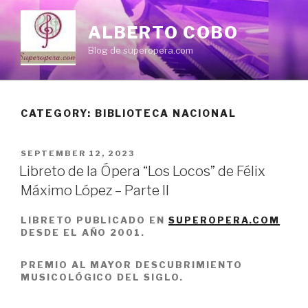
Skip
to
ALBERTO COBO
content
Blog de superopera.com
CATEGORY: BIBLIOTECA NACIONAL
POSTED
SEPTEMBER 12, 2023
ON
Libreto de la Ópera “Los Locos” de Félix
Máximo López – Parte II
LIBRETO PUBLICADO EN
SUPEROPERA.COM
DESDE EL AÑO 2001.
PREMIO AL MAYOR DESCUBRIMIENTO
MUSICOLÓGICO DEL SIGLO.