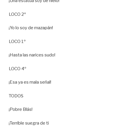
¡Una estatua soy de hielo!
LOCO 2º
¡Yo lo soy de mazapán!
LOCO 1º
¡Hasta las narices sudo!
LOCO 4º
¡Esa ya es mala señal!
TODOS
¡Pobre Blás!
¡Terrible suegra de ti