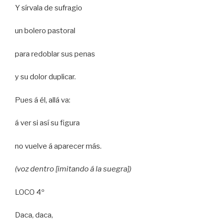
Y sírvala de sufragio
un bolero pastoral
para redoblar sus penas
y su dolor duplicar.
Pues á él, allá va:
á ver si así su figura
no vuelve á aparecer más.
(voz dentro [imitando á la suegra])
LOCO 4º
Daca, daca,