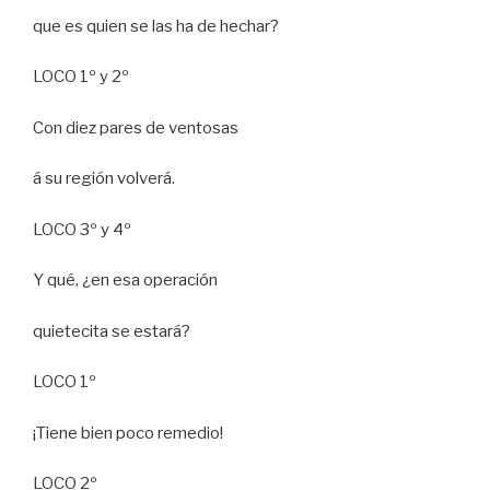
que es quien se las ha de hechar?
LOCO 1º y 2º
Con diez pares de ventosas
á su región volverá.
LOCO 3º y 4º
Y qué, ¿en esa operación
quietecita se estará?
LOCO 1º
¡Tiene bien poco remedio!
LOCO 2º