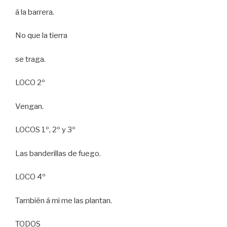
á la barrera.
No que la tierra
se traga.
LOCO 2º
Vengan.
LOCOS 1º, 2º y 3º
Las banderillas de fuego.
LOCO 4º
También á mi me las plantan.
TODOS