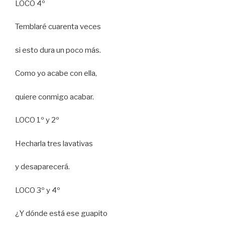
LOCO 4º
Temblaré cuarenta veces
si esto dura un poco más.
Como yo acabe con ella,
quiere conmigo acabar.
LOCO 1º y 2º
Hecharla tres lavativas
y desaparecerá.
LOCO 3º y 4º
¿Y dónde está ese guapito