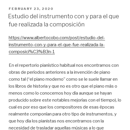
POSTED
FEBRUARY 23, 2020
ON
Estudio del instrumento con y para el que
fue realizada la composición
https://www.albertocobo.com/post/estudio-del-
instrumento-con-y-para-el-que-fue-realizada-la-
composici%C3%B3n-1
En el repertorio pianístico habitual nos encontramos con
obras de períodos anteriores a la invención de piano
como tal (“el piano moderno” como se le suele llamar en
los libros de historia y que no es otro que el piano más o
menos como lo conocemos hoy día aunque se hayan
producido sobre este notables mejorías con el tiempo), lo
cual es por eso que los compositores de esas épocas
realmente componían para otro tipo de instrumentos, y
que hoy día los pianistas nos encontramos con la
necesidad de trasladar aquellas músicas a lo que