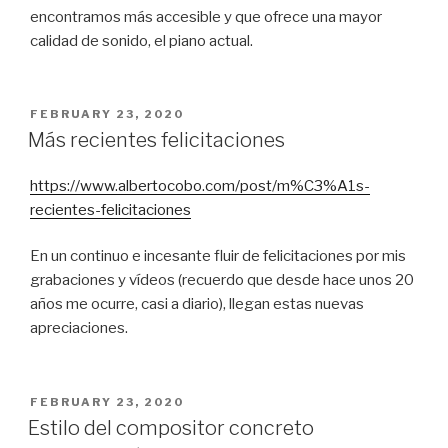
encontramos más accesible y que ofrece una mayor
calidad de sonido, el piano actual.
POSTED
FEBRUARY 23, 2020
ON
Más recientes felicitaciones
https://www.albertocobo.com/post/m%C3%A1s-
recientes-felicitaciones
En un continuo e incesante fluir de felicitaciones por mis
grabaciones y vídeos (recuerdo que desde hace unos 20
años me ocurre, casi a diario), llegan estas nuevas
apreciaciones.
POSTED
FEBRUARY 23, 2020
ON
Estilo del compositor concreto