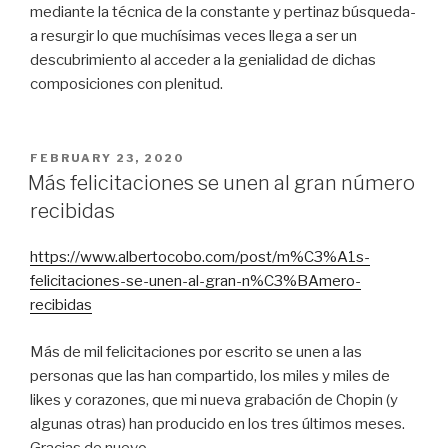
mediante la técnica de la constante y pertinaz búsqueda-
a resurgir lo que muchísimas veces llega a ser un
descubrimiento al acceder a la genialidad de dichas
composiciones con plenitud.
POSTED
FEBRUARY 23, 2020
ON
Más felicitaciones se unen al gran número
recibidas
https://www.albertocobo.com/post/m%C3%A1s-
felicitaciones-se-unen-al-gran-n%C3%BAmero-
recibidas
Más de mil felicitaciones por escrito se unen a las
personas que las han compartido, los miles y miles de
likes y corazones, que mi nueva grabación de Chopin (y
algunas otras) han producido en los tres últimos meses.
Gracias de nuevo.