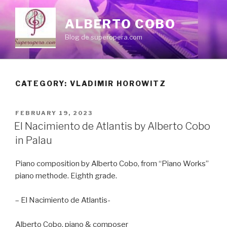
Skip
to
ALBERTO COBO
content
Blog de superopera.com
CATEGORY: VLADIMIR HOROWITZ
POSTED
FEBRUARY 19, 2023
ON
El Nacimiento de Atlantis by Alberto Cobo
in Palau
Piano composition by Alberto Cobo, from “Piano Works”
piano methode. Eighth grade.
– El Nacimiento de Atlantis-
Alberto Cobo, piano & composer