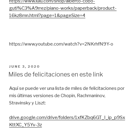
https://www.lulu.com/shop/alberto-cobo-
guti%C3%A9rrez/piano-works/paperback/product-
16kz8mn.html?page=1&pageSize=4
https://www.youtube.com/watch?v=2NKrhfN9Y-o
POSTED
JUNE 3, 2020
ON
Miles de felicitaciones en este link
Aquí se puede ver una lista de miles de felicitaciones por
mis últimas versiones de Chopin, Rachmaninov,
Stravinsky y Liszt:
drive.google.com/drive/folders/1xfKZbq6GT_I_ip_p9Sx
KttXC_Y5Yv-3z